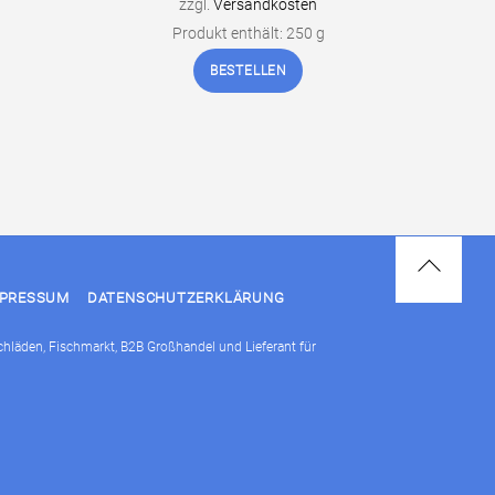
zzgl.
Versandkosten
Produkt enthält: 250
g
BESTELLEN
Back
MPRESSUM
DATENSCHUTZERKLÄRUNG
To
Top
schläden, Fischmarkt, B2B Großhandel und Lieferant für