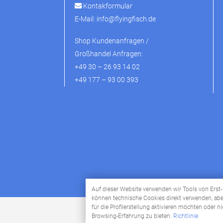
Kontakformular
E-Mail:
info@flyingfisch.de
Shop Kundenanfragen /
Großhandel Anfragen:
+49 30 – 26 93 14 02
+49 177 – 93 00 393
Auf dieser Website verwenden wir Tools von Erst- o
können technische Cookies direkt verwenden, aber
für die Profilerstellung aktivieren möchten oder n
Browsing-Erfahrung zu bieten.
Richtlinie