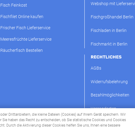
Webshop mit Lieferserv
Fisch Feinkost
Fischfilet Online kaufen
Fischgroßhandel Berlin
Frischer Fisch Lieferservice
Fischladen in Berlin
Meeresfrüchte Lieferservice
Fischmarkt in Berlin
Räucherfisch Bestellen
RECHTLICHES
AGBs
Widerrufsbelehrung
Bezahlmöglichkeiten
Versandarten
der Drittanbietern, die kleine Dateien (Cookies) auf Ihrem Gerät speichern. Wir
 Sie haben das Recht zu entscheiden, ob Sie statistische Cookies und Cookies
icht. Durch die Aktivierung dieser Cookies helfen Sie uns, Ihnen eine bessere
Alle Preise exkl. der gesetzlichen MwSt.