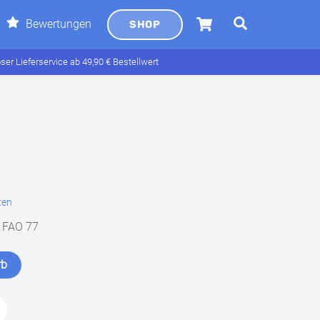
Cart
Search
Bewertungen
SHOP
er Lieferservice ab 49,90 € Bestellwert
ten
, FAO 77
rb