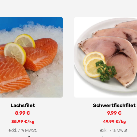
Lachsfilet
Schwertfischfilet
8,99
€
9,99
€
35,99
€
/kg
49,99
€
/kg
exkl. 7 % MwSt.
exkl. 7 % MwSt.