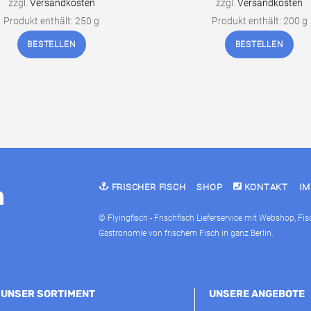
zzgl.
Versandkosten
zzgl.
Versandkosten
Produkt enthält: 250
g
Produkt enthält: 200
g
BESTELLEN
BESTELLEN
FRISCHER FISCH
SHOP
KONTAKT
I
© Flyingfisch - Frischfisch Lieferservice mit Webshop, Fi
Gastronomie von frischem Fisch in ganz Berlin.
UNSER SORTIMENT
UNSERE ANGEBOTE