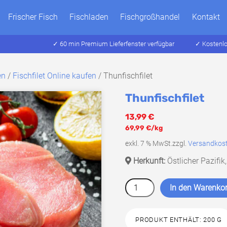
Frischer Fisch
Fischladen
Fischgroßhandel
Kontakt
✓ 60 min Premium Lieferfenster verfügbar
✓ Kostenlos
en
/
Fischfilet Online kaufen
/ Thunfischfilet
Thunfischfilet
13,99
€
69,99
€
/kg
exkl. 7 % MwSt.
zzgl.
Versandkos
Herkunft:
Östlicher Pazifik
Thunfischfilet
In den Warenko
Menge
PRODUKT ENTHÄLT: 200
G