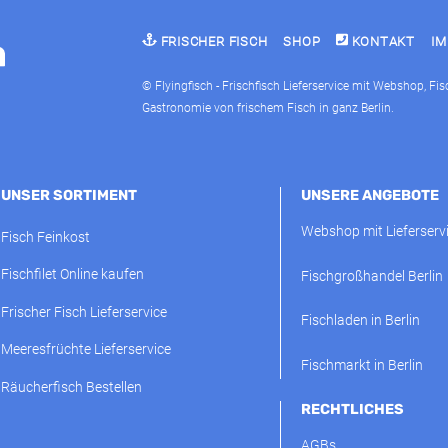
FRISCHER FISCH
SHOP
KONTAKT
I
© Flyingfisch - Frischfisch Lieferservice mit Webshop, Fi
Gastronomie von frischem Fisch in ganz Berlin.
UNSER SORTIMENT
UNSERE ANGEBOTE
Webshop mit Lieferserv
Fisch Feinkost
Fischfilet Online kaufen
Fischgroßhandel Berlin
Frischer Fisch Lieferservice
Fischladen in Berlin
Meeresfrüchte Lieferservice
Fischmarkt in Berlin
Räucherfisch Bestellen
RECHTLICHES
AGBs