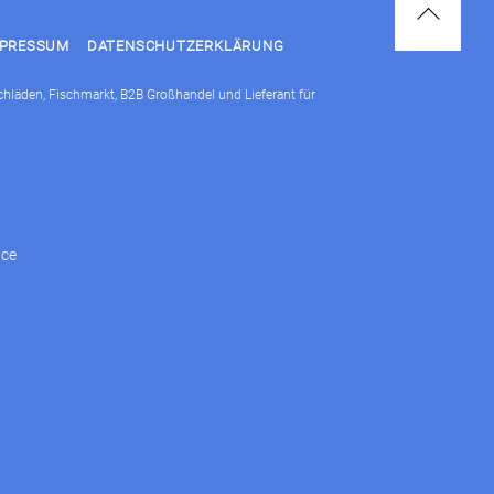
Back
MPRESSUM
DATENSCHUTZERKLÄRUNG
To
Top
schläden, Fischmarkt, B2B Großhandel und Lieferant für
ice