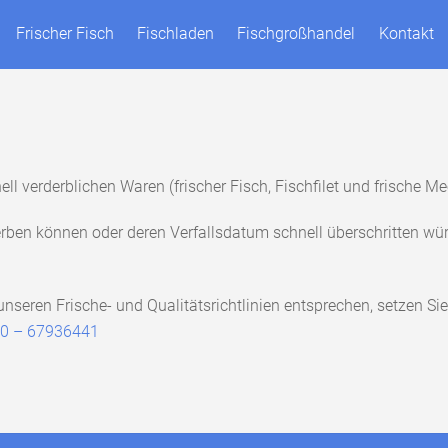
Frischer Fisch
Fischladen
Fischgroßhandel
Kontakt
ell verderblichen Waren (frischer Fisch, Fischfilet und frische 
derben können oder deren Verfallsdatum schnell überschritten w
seren Frische- und Qualitätsrichtlinien entsprechen, setzen Sie
30 – 67936441