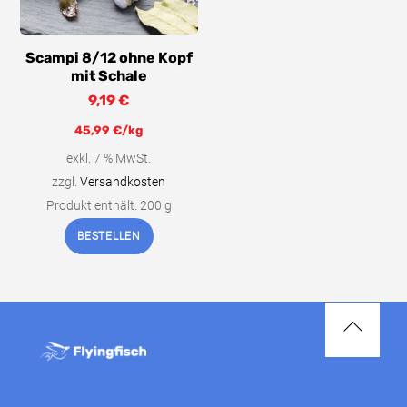
Scampi 8/12 ohne Kopf
mit Schale
9,19
€
45,99
€
/kg
exkl. 7 % MwSt.
zzgl.
Versandkosten
Produkt enthält: 200
g
BESTELLEN
Back
To
Top